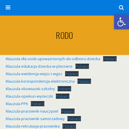
Otwórz 
RODO
Klauzula-dla-osob-upowaznionych-do-odbioru-dziecka
Pobierz
Klauzula-edukacja-dziecka-w-placowce
Pobierz
Klauzula-ewidencja-wejsc-i-wyjsc
Pobierz
Klauzula-korespondencja-elektroniczna
Pobierz
Klauzula-obowiazek-szkolny
Pobierz
Klauzula-opiekun-wycieczki
Pobierz
Klauzula-PPK
Pobierz
Klauzula-pracownik-nauczyciel
Pobierz
Klauzula-pracownik-samorzadowy
Pobierz
Klauzula-rekrutacja-pracownika
Pobierz