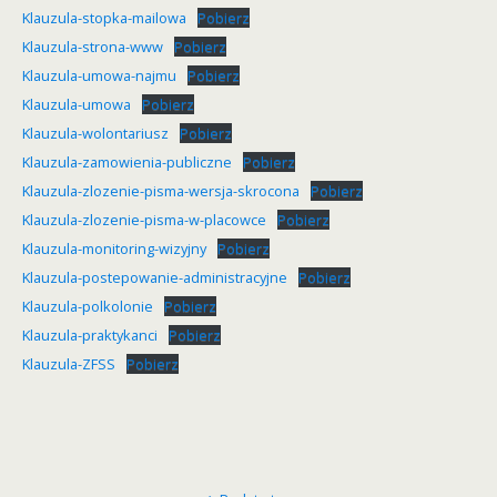
Klauzula-stopka-mailowa
Pobierz
Klauzula-strona-www
Pobierz
Klauzula-umowa-najmu
Pobierz
Klauzula-umowa
Pobierz
Klauzula-wolontariusz
Pobierz
Klauzula-zamowienia-publiczne
Pobierz
Klauzula-zlozenie-pisma-wersja-skrocona
Pobierz
Klauzula-zlozenie-pisma-w-placowce
Pobierz
Klauzula-monitoring-wizyjny
Pobierz
Klauzula-postepowanie-administracyjne
Pobierz
Klauzula-polkolonie
Pobierz
Klauzula-praktykanci
Pobierz
Klauzula-ZFSS
Pobierz