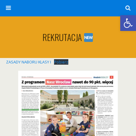
Otwórz 
REKRUTACJA
ZASADY NABORU KLASY I
Pobierz