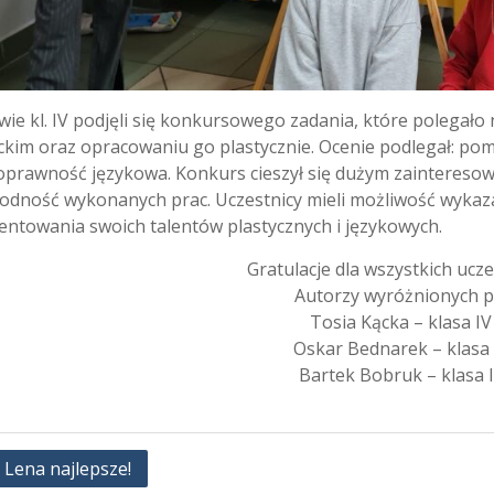
ie kl. IV podjęli się konkursowego zadania, które polegało 
ckim oraz opracowaniu go plastycznie. Ocenie podlegał: pom
oprawność językowa. Konkurs cieszył się dużym zainteresowa
odność wykonanych prac. Uczestnicy mieli możliwość wykaza
entowania swoich talentów plastycznych i językowych.
Gratulacje dla wszystkich ucze
Autorzy wyróżnionych p
Tosia Kącka – klasa IV
Oskar Bednarek – klasa 
Bartek Bobruk – klasa I
gacja
i Lena najlepsze!