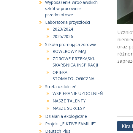
Wyposażenie wrocławskich
szkół w pracownie
przedmiotowe
Laboratoria przyszłości
2023/2024
Uczniow
2025/2026
niemie
Szkoła promująca zdrowie
oraz p
ROWEROWY MAJ
różnor
ZDROWE PRZEKĄSKI-
zaprez
SKARBNICA INSPIRACJI
OPIEKA
STOMATOLOGICZNA
Strefa uzdolnień
WSPIERANIE UZDOLNIEŃ
NASZE TALENTY
NASZE SUKCESY
Działania ekologiczne
Projekt „FIKTIVE FAMILIE”
Nawi
Kira 
Deutsch Plus