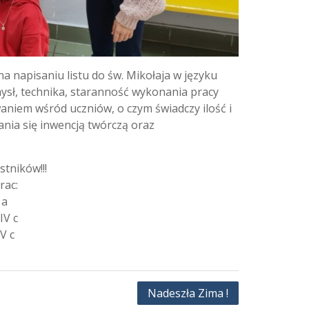
na napisaniu listu do św. Mikołaja w języku
ysł, technika, staranność wykonania pracy
niem wśród uczniów, o czym świadczy ilość i
nia się inwencją twórczą oraz
stników!!!
rac:
 a
IV c
V c
Nadeszła Zima !