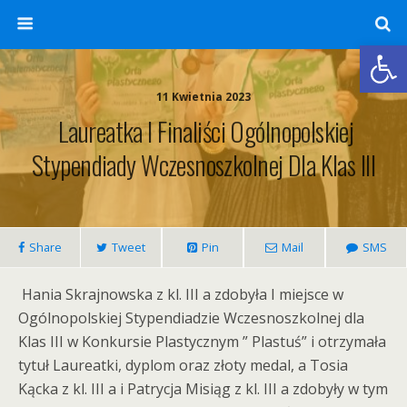
Otwórz 
11 Kwietnia 2023
Laureatka I Finaliści Ogólnopolskiej
Stypendiady Wczesnoszkolnej Dla Klas III
Share
Tweet
Pin
Mail
SMS
Hania Skrajnowska z kl. III a zdobyła I miejsce w
Ogólnopolskiej Stypendiadzie Wczesnoszkolnej dla
Klas III w Konkursie Plastycznym ” Plastuś” i otrzymała
tytuł Laureatki, dyplom oraz złoty medal, a Tosia
Kącka z kl. III a i Patrycja Misiąg z kl. III a zdobyły w tym