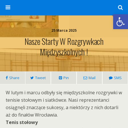
Otwórz 
25 Marca 2025
Nasze Starty W Rozgrywkach
Międzyszkolnych !
Share
Tweet
Pin
Mail
SMS
W lutym i marcu odbyły się międzyszkolne rozgrywki w
tenisie stołowym i siatkówce. Nasi reprezentanci
osiągnęli znaczące sukcesy, a niektórzy z nich dotarli
aż do finałów Wrocławia.
Tenis stołowy