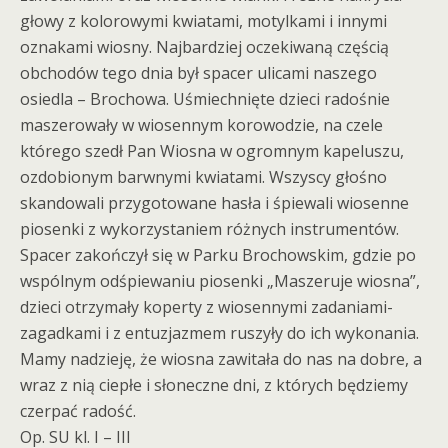
głowy z kolorowymi kwiatami, motylkami i innymi
oznakami wiosny. Najbardziej oczekiwaną częścią
obchodów tego dnia był spacer ulicami naszego
osiedla – Brochowa. Uśmiechnięte dzieci radośnie
maszerowały w wiosennym korowodzie, na czele
którego szedł Pan Wiosna w ogromnym kapeluszu,
ozdobionym barwnymi kwiatami. Wszyscy głośno
skandowali przygotowane hasła i śpiewali wiosenne
piosenki z wykorzystaniem różnych instrumentów.
Spacer zakończył się w Parku Brochowskim, gdzie po
wspólnym odśpiewaniu piosenki „Maszeruje wiosna”,
dzieci otrzymały koperty z wiosennymi zadaniami-
zagadkami i z entuzjazmem ruszyły do ich wykonania.
Mamy nadzieję, że wiosna zawitała do nas na dobre, a
wraz z nią ciepłe i słoneczne dni, z których będziemy
czerpać radość.
Op. SU kl. I – III