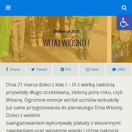
Otwórz 
29 Marca 2025
WITAJ WIOSNO !
Share
Tweet
Pin
Mail
SMS
Dnia 21 marca dzieci z klas I – III z wielką radością
przywitały długo oczekiwaną, zieloną porę roku, czyli
Wiosnę. Ogromne emocje wśród uczniów wzbudziły
już same przygotowania do pierwszego Dnia Wiosny.
Dzieci z wielkim
zaangażowaniem wykonywały plakaty z wiosennymi
zawołaniami oraz wiosenne wianki i różne nakrycia