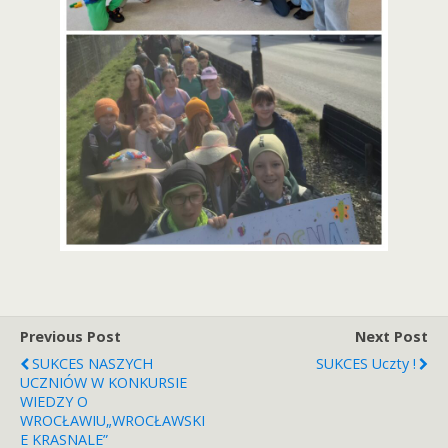
Previous Post
Next Post
SUKCES NASZYCH
SUKCES Uczty !
UCZNIÓW W KONKURSIE
WIEDZY O
WROCŁAWIU„WROCŁAWSKI
E KRASNALE”