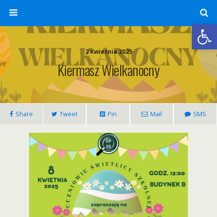
Otwórz 
2 Kwietnia 2025
Kiermasz Wielkanocny
Share
Tweet
Pin
Mail
SMS