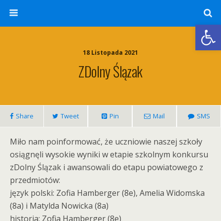
Otwórz 
18 Listopada 2021
ZDolny Ślązak
Share
Tweet
Pin
Mail
SMS
Miło nam poinformować, że uczniowie naszej szkoły
osiągnęli wysokie wyniki w etapie szkolnym konkursu
zDolny Ślązak i awansowali do etapu powiatowego z
przedmiotów:
język polski: Zofia Hamberger (8e), Amelia Widomska
(8a) i Matylda Nowicka (8a)
historia: Zofia Hamberger (8e)