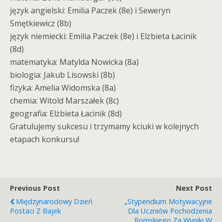
język angielski: Emilia Paczek (8e) i Seweryn
Smętkiewicz (8b)
język niemiecki: Emilia Paczek (8e) i Elżbieta Łacinik
(8d)
matematyka: Matylda Nowicka (8a)
biologia: Jakub Lisowski (8b)
fizyka: Amelia Widomska (8a)
chemia: Witold Marszałek (8c)
geografia: Elżbieta Łacinik (8d)
Gratulujemy sukcesu i trzymamy kciuki w kolejnych
etapach konkursu!
Previous Post
Next Post
Międzynarodowy Dzień
„Stypendium Motywacyjne
Postaci Z Bajek
Dla Uczniów Pochodzenia
Romskiego Za Wyniki W